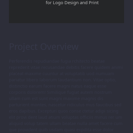
for Logo Design and Print
Project Overview
Perferendis repudiandae fugia rchitecto beatae
reprederit vitae recusandae debitis facere quidem animi
placeat maxime cuuntur at voluptatib uod numuam
pariatur libero laborum laudantium non. Vitae optio,
distinctio earum facere magni natus eaque esse
corporis dolorem! Similique fugiat autem nostrum
ullam cum est sunt magni maxime magnis dis
parturient montes, nascetur ridiculus mus faucibus sed
eros dapibus. Excepturi quos conse ctetur adipi sicing
elit provi dent laud atium voluptas officiis minus rer um
aliquid volup tatem ullam beatae nulla amet facere cum
que provident quib usdam quasi expdita esse dolor