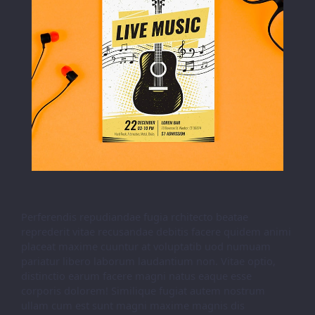
Perferendis repudiandae fugia rchitecto beatae
reprederit vitae recusandae debitis facere quidem animi
placeat maxime cuuntur at voluptatib uod numuam
pariatur libero laborum laudantium non. Vitae optio,
distinctio earum facere magni natus eaque esse
corporis dolorem! Similique fugiat autem nostrum
ullam cum est sunt magni maxime magnis dis