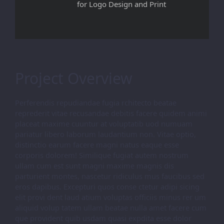
for Logo Design and Print
Project Overview
Perferendis repudiandae fugia rchitecto beatae
reprederit vitae recusandae debitis facere quidem animi
placeat maxime cuuntur at voluptatib uod numuam
pariatur libero laborum laudantium non. Vitae optio,
distinctio earum facere magni natus eaque esse
corporis dolorem! Similique fugiat autem nostrum
ullam cum est sunt magni maxime magnis dis
parturient montes, nascetur ridiculus mus faucibus sed
eros dapibus. Excepturi quos conse ctetur adipi sicing
elit provi dent laud atium voluptas officiis minus rer um
aliquid volup tatem ullam beatae nulla amet facere cum
que provident quib usdam quasi expdita esse dolor