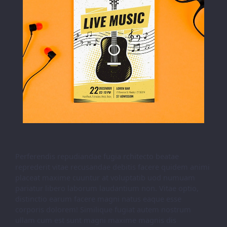
Perferendis repudiandae fugia rchitecto beatae
reprederit vitae recusandae debitis facere quidem animi
placeat maxime cuuntur at voluptatib uod numuam
pariatur libero laborum laudantium non. Vitae optio,
distinctio earum facere magni natus eaque esse
corporis dolorem! Similique fugiat autem nostrum
ullam cum est sunt magni maxime magnis dis