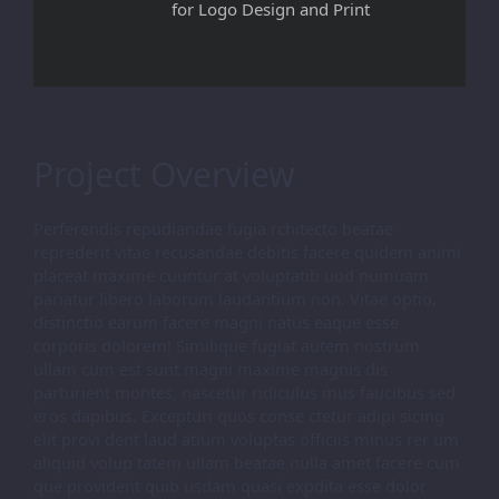
for Logo Design and Print
Project Overview
Perferendis repudiandae fugia rchitecto beatae
reprederit vitae recusandae debitis facere quidem animi
placeat maxime cuuntur at voluptatib uod numuam
pariatur libero laborum laudantium non. Vitae optio,
distinctio earum facere magni natus eaque esse
corporis dolorem! Similique fugiat autem nostrum
ullam cum est sunt magni maxime magnis dis
parturient montes, nascetur ridiculus mus faucibus sed
eros dapibus. Excepturi quos conse ctetur adipi sicing
elit provi dent laud atium voluptas officiis minus rer um
aliquid volup tatem ullam beatae nulla amet facere cum
que provident quib usdam quasi expdita esse dolor