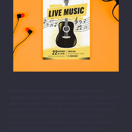
Perferendis repudiandae fugia rchitecto beatae
reprederit vitae recusandae debitis facere quidem animi
placeat maxime cuuntur at voluptatib uod numuam
pariatur libero laborum laudantium non. Vitae optio,
distinctio earum facere magni natus eaque esse
corporis dolorem! Similique fugiat autem nostrum
ullam cum est sunt magni maxime magnis dis